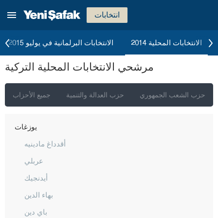
تكيرداغ
انتخابات
توكات
طرابزون
الانتخابات المحلية 2014
الانتخابات البرلمانية في يوليو 2015
طونجالي
مرشحي الانتخابات المحلية التركية
أوشاك
فان
حزب الشعب الجمهوري
حزب العدالة والتنمية
جميع الأحزاب
يالوفا
يوزغات
أقدداغ مادينيه
عربلي
أيدنجيك
بهاء الدين
باي دين