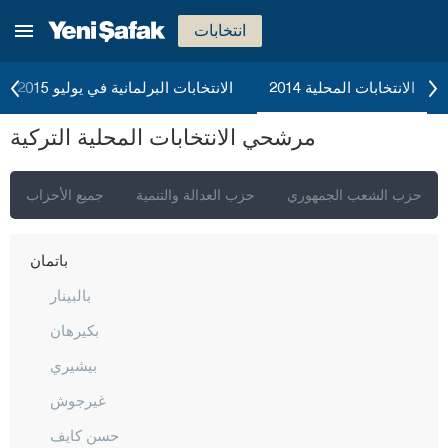
أماصيا
انتخابات
أنطاليا
أرداهان
الانتخابات المحلية 2014
الانتخابات البرلمانية في يوليو 2015
أرتفين
مرشحي الانتخابات المحلية التركية
أيدن
بالق أسير
حزب الشعب الجمهوري
حزب العدالة والتنمية
جميع الأحزاب
بارتين
باتمان
بالبينار
بكيرهان
بيشيري
غيرجوش
حسن كايف