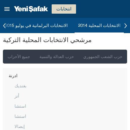
بورصا
انتخابات
جناق قلعة
شانكيري
الانتخابات المحلية 2014
الانتخابات البرلمانية في يوليو 2015
جوروم
مرشحي الانتخابات المحلية التركية
دينيزلي
دياربكر
حزب الشعب الجمهوري
حزب العدالة والتنمية
جميع الأحزاب
دوزجا
أدرنة
بغنديك
أنز
استشا
استشا
إبصالا