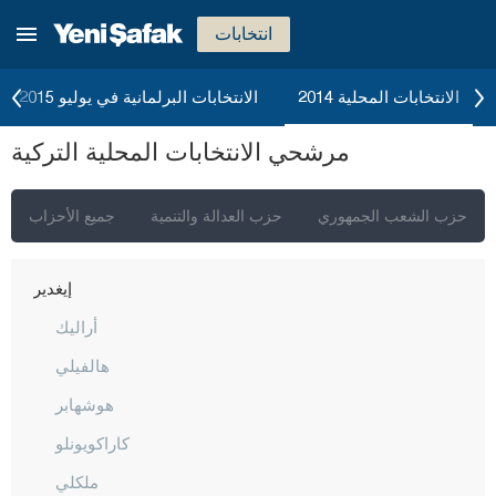
أرضروم
انتخابات
إيسكي شهير
غازي عنتاب
الانتخابات المحلية 2014
الانتخابات البرلمانية في يوليو 2015
غيراسون
مرشحي الانتخابات المحلية التركية
كوموش خانة
هاكّاري
حزب الشعب الجمهوري
حزب العدالة والتنمية
جميع الأحزاب
هطاي
إيغدير
أراليك
هالفيلي
هوشهابر
كاراكويونلو
ملكلي