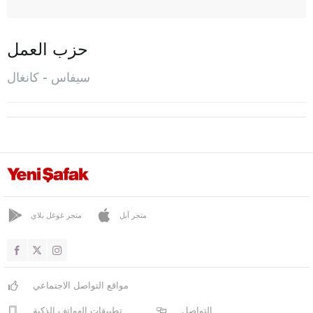
ديفريغي
دوغان شنار
حزب العمل
غيميريك
سيفاس - كانغال
غول أوفا
جوناي كايا
جور شاير
غورون
هافيك
إيمرانلي
متجر آبل
متجر غوغل بلاي
كانغال
كويول حصار
مواقع التواصل الاجتماعي
المركز
التواصل
تطبيقات الهواتف الذكية