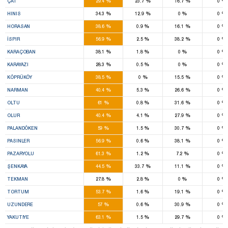
%
%
%
%
ÇAT
29.4
23.7
16.7
0
%
%
%
%
HINIS
34.3
12.9
0
0
%
%
%
%
HORASAN
38.6
0.9
16.1
0
%
%
%
%
İSPIR
56.9
2.5
38.2
0
%
%
%
%
KARAÇOBAN
38.1
1.8
0
0
%
%
%
%
KARAYAZI
28.3
0.5
0
0
%
%
%
%
KÖPRÜKÖY
38.5
0
15.5
0
%
%
%
%
NARMAN
40.4
5.3
26.6
0
%
%
%
%
OLTU
61
0.8
31.6
0
%
%
%
%
OLUR
40.4
4.1
27.9
0
%
%
%
%
PALANDÖKEN
59
1.5
30.7
0
%
%
%
%
PASINLER
56.9
0.6
38.1
0
%
%
%
%
PAZARYOLU
61.3
1.2
7.2
0
%
%
%
%
ŞENKAYA
44.5
33.7
11.1
0
%
%
%
%
TEKMAN
27.8
2.8
0
0
%
%
%
%
TORTUM
53.7
1.6
19.1
0
%
%
%
%
UZUNDERE
57
0.6
30.9
0
%
%
%
%
YAKUTIYE
63.1
1.5
29.7
0