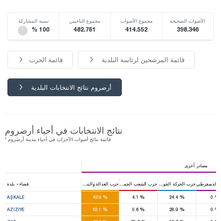
الأصوات الصحيحة
مجموع الأصوات
مجموع الناخبين
نسبة المشاركة
% 100
482.761
414.552
398.346
قائمة المرشحين لرئاسة البلدية
قائمة الحزب
أرضروم نتائج الانتخابات البلدية
نتائج الانتخابات في أحياء أرضروم
* قائمة نتائج أصوات الأحزاب في أحياء مدينة أرضروم
مصادر أخرى
 الديمقرطي
حزب الحركة القومية
حزب الشعب الجمهوري
حزب العدالة والتنمية
قضاء - بلدة
%
%
%
%
AŞKALE
49.9
4.1
24.4
0
%
%
%
%
AZIZIYE
63.1
0.6
28.9
0