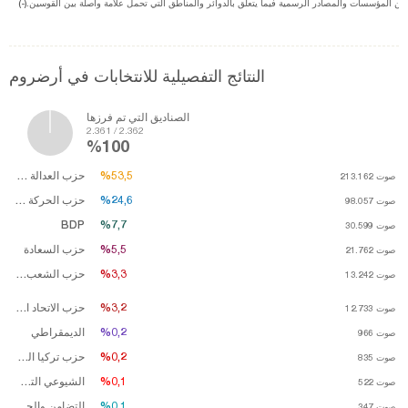
ت من المؤسسات والمصادر الرسمية فيما يتعلق بالدوائر والمناطق التي تحمل علامة واصلة بين القوسين
النتائج التفصيلية للانتخابات في أرضروم
الصناديق التي تم فرزها
2.361 / 2.362
%100
%53,5
%53,5
حزب العدالة والتنمية
صوت
213.162
%24,6
%24,6
حزب الحركة القومية
صوت
98.057
BDP
%7,7
%7,7
صوت
30.599
%5,5
%5,5
حزب السعادة
صوت
21.762
%3,3
%3,3
حزب الشعب الجمهوري
صوت
13.242
%3,2
%3,2
حزب الاتحاد الكبير
صوت
12.733
%0,2
%0,2
الديمقراطي
صوت
966
%0,2
%0,2
حزب تركيا العظمى
صوت
835
%0,1
%0,1
الشيوعي التركي
صوت
522
%0,1
%0,1
التضامن والحرية
صوت
347