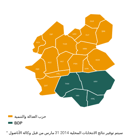
OLR
ŞNK
İSP
UZD
OLT
PZY
TOR
NRM
HOR
YKT
AZZ
PSN
KPR
AŞK
PAL
KRY
TKM
ÇAT
HIN
KRÇ
حزب العدالة والتنمية
BDP
* سيتم توفير نتائج الانتخابات المحلية 2014 31 مارس من قبل وكالة الأناضول