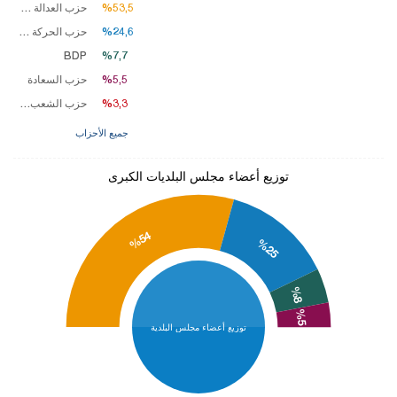
%53,5
%53,5
حزب العدالة والتنمية
%24,6
%24,6
حزب الحركة القومية
BDP
%7,7
%7,7
%5,5
%5,5
حزب السعادة
%3,3
%3,3
حزب الشعب الجمهوري
جميع الأحزاب
توزيع أعضاء مجلس البلديات الكبرى
%54
%25
%8
%5
توزيع أعضاء مجلس البلدية