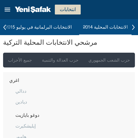
انتخابات
إسطنبول
أنقرة
الانتخابات المحلية 2014
الانتخابات البرلمانية في يوليو 2015
إزمير
مرشحي الانتخابات المحلية التركية
أضنة
أديامان
حزب الشعب الجمهوري
حزب العدالة والتنمية
جميع الأحزاب
أفيون قره حصار
أغري
ددالي
ديادين
دوغو بايازيت
إيليشكيرت
هامور