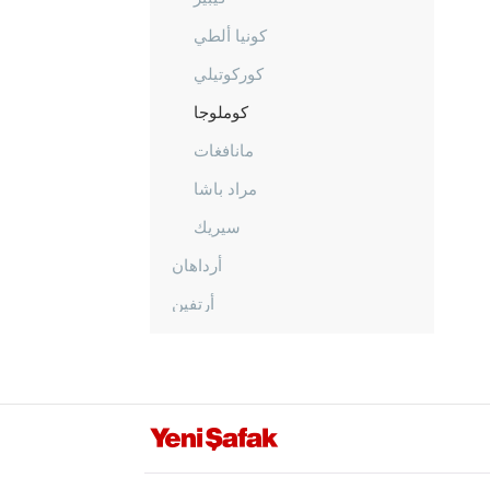
كونيا ألطي
كوركوتيلي
كوملوجا
مانافغات
مراد باشا
سيريك
أرداهان
أرتفين
أيدن
بالق أسير
بارتين
باتمان