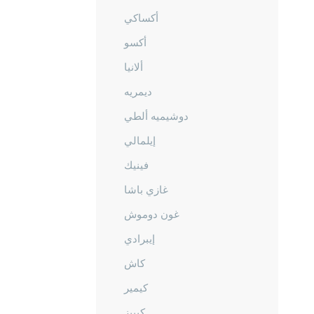
أكساكي
أكسو
ألانيا
ديمريه
دوشيميه ألطي
إيلمالي
فينيك
غازي باشا
غون دوموش
إيبرادي
كاش
كيمير
كيبيز