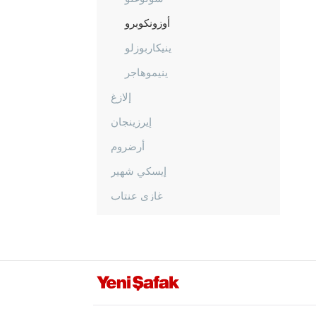
أوزونكوبرو
ينيكاربوزلو
ينيموهاجر
إلازغ
إيرزينجان
أرضروم
إيسكي شهير
غازي عنتاب
غيراسون
كوموش خانة
هاكّاري
هطاي