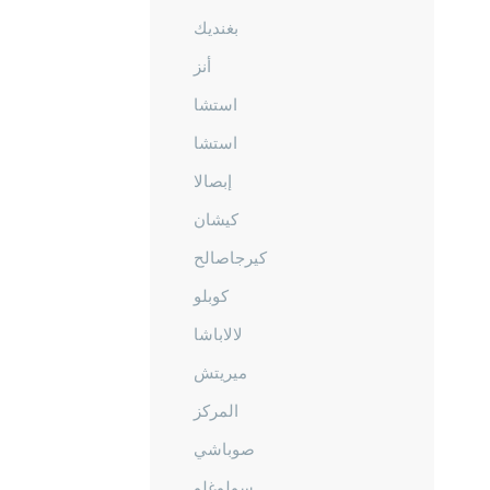
بغنديك
أنز
استشا
استشا
إبصالا
كيشان
كيرجاصالح
كوبلو
لالاباشا
ميريتش
المركز
صوباشي
سولوغلو