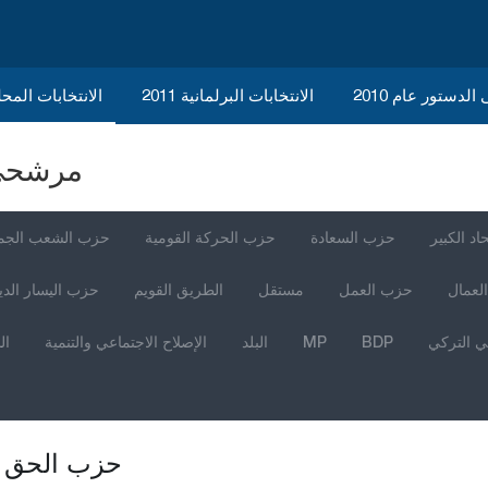
الدستور عام 2010
الانتخابات البرلمانية 2011
الانتخابات المحلية 
مرشحي ا
اد الكبير
حزب السعادة
حزب الحركة القومية
حزب الشعب الجم
العمال
حزب العمل
مستقل
الطريق القويم
حزب اليسار الد
ي التركي
BDP
MP
البلد
الإصلاح الاجتماعي والتنمية
ال
حزب الحق