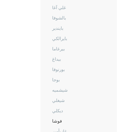
غلي آغا
بالشوفا
بايندير
بايرالكي
بيرغاما
بيداغ
بورنوفا
بوجا
شيشميه
شيغلي
ديكلي
فوشا
غازيأمير