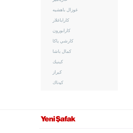
غوزال باهشيه
كاراباغلار
كارابورون
كارشي ياكا
كمال باشا
كينيك
كيراز
كوناك
مينديريس
مينيمان
نارلي ديريه
أوداميش