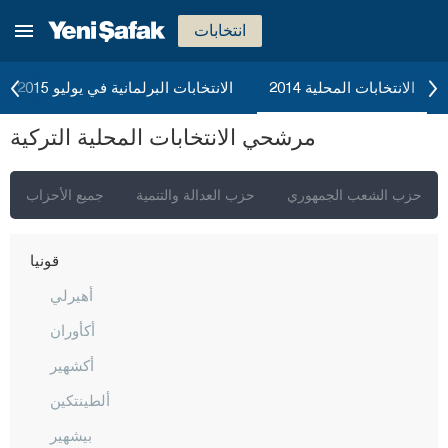
كاستاموني
انتخابات
قيصري
كلّس
الانتخابات المحلية 2014
الانتخابات البرلمانية في يوليو 2015
كيركالي
مرشحي الانتخابات المحلية التركية
قرقلر ايلي
قرشهير
حزب الشعب الجمهوري
حزب العدالة والتنمية
جميع الأحزاب
قوجه ايلي
قونيا
أهيرلي
أكأوران
أكشهير
ألطينتكين
بيشهير