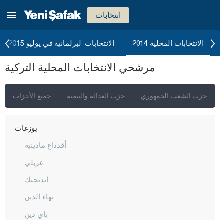
تكيرداغ
انتخابات
توكات
طرابزون
الانتخابات المحلية 2014
الانتخابات البرلمانية في يوليو 2015
طونجالي
مرشحي الانتخابات المحلية التركية
أوشاك
فان
حزب الشعب الجمهوري
حزب العدالة والتنمية
جميع الأحزاب
يالوفا
يوزغات
أقدداغ مادينيه
عربلي
أيدنجيك
بهاء الدين
باي دين