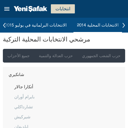
بيلاجيك
انتخابات
بينغول
بيتليس
الانتخابات المحلية 2014
الانتخابات البرلمانية في يوليو 2015
بولو
مرشحي الانتخابات المحلية التركية
بوردور
بورصا
حزب الشعب الجمهوري
حزب العدالة والتنمية
جميع الأحزاب
جناق قلعة
شانكيري
أتكارا جالار
بايرام أوران
تشارداكلي
شيركيش
إيلديفان