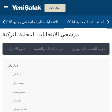
بولو
انتخابات
بوردور
بورصا
الانتخابات المحلية 2014
الانتخابات البرلمانية في يوليو 2015
جناق قلعة
مرشحي الانتخابات المحلية التركية
شانكيري
جوروم
حزب الشعب الجمهوري
حزب العدالة والتنمية
جميع الأحزاب
دينيزلي
دياربكر
باغلار
بيسميل
شيرميك
شينار
شونغوش