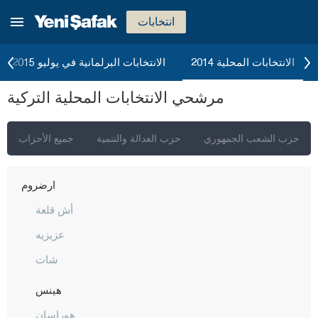
جوروم
انتخابات
دينيزلي
دياربكر
الانتخابات المحلية 2014
الانتخابات البرلمانية في يوليو 2015
دوزجا
مرشحي الانتخابات المحلية التركية
أدرنة
إلازغ
حزب الشعب الجمهوري
حزب العدالة والتنمية
جميع الأحزاب
إيرزينجان
أرضروم
أش قلعة
عزيزيه
شات
هينس
هوراسان