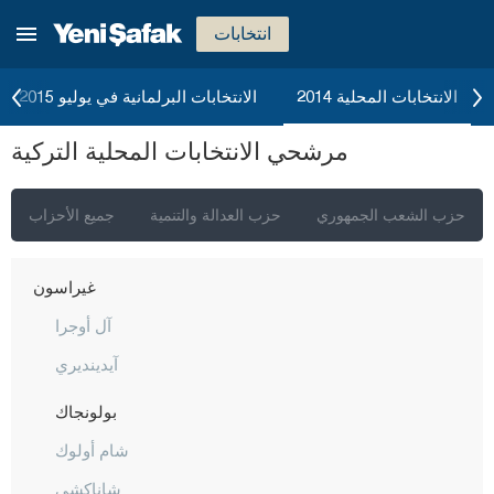
دوزجا
انتخابات
أدرنة
إلازغ
الانتخابات المحلية 2014
الانتخابات البرلمانية في يوليو 2015
إيرزينجان
مرشحي الانتخابات المحلية التركية
أرضروم
إيسكي شهير
حزب الشعب الجمهوري
حزب العدالة والتنمية
جميع الأحزاب
غازي عنتاب
غيراسون
آل أوجرا
آيدينديري
بولونجاك
شام أولوك
شاناكشي