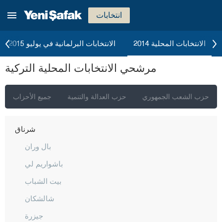
عثمانية
انتخابات
ريزا
صقاريا
الانتخابات المحلية 2014
الانتخابات البرلمانية في يوليو 2015
صامسون
مرشحي الانتخابات المحلية التركية
شانلي أورفا
سيرت
حزب الشعب الجمهوري
حزب العدالة والتنمية
جميع الأحزاب
سينوب
شرناق
بال وران
باشواريم لي
بيت الشباب
شالشكان
جيزرة