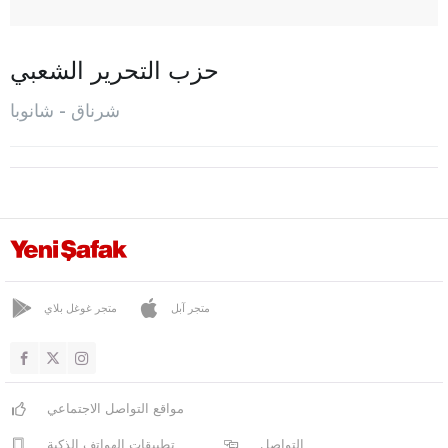
فندق
جوروملو
حزب التحرير الشعبي
غوشلو كوناك
شرناق - شانوبا
هلال
إيديل
كرالار
قصريك
كوم شاتي
المركز
متجر آبل
متجر غوغل بلاي
شانوبا
سيلوبي
مواقع التواصل الاجتماعي
سرت كوي
التواصل
تطبيقات الهواتف الذكية