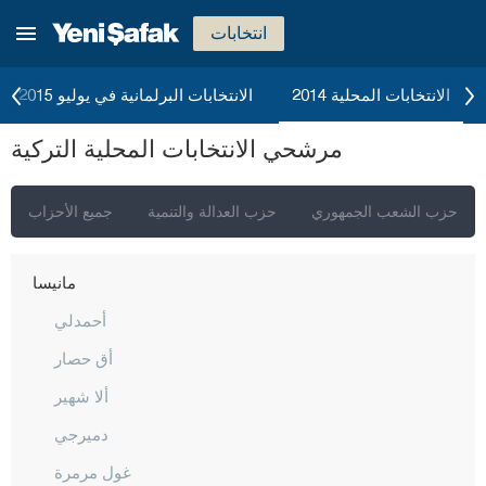
كيركالي
انتخابات
قرقلر ايلي
قرشهير
الانتخابات المحلية 2014
الانتخابات البرلمانية في يوليو 2015
قوجه ايلي
مرشحي الانتخابات المحلية التركية
قونيا
كوتاهيا
حزب الشعب الجمهوري
حزب العدالة والتنمية
جميع الأحزاب
مالاطيا
مانيسا
أحمدلي
أق حصار
ألا شهير
دميرجي
غول مرمرة