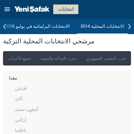
مالاطيا
انتخابات
مانيسا
ماردين
الانتخابات المحلية 2014
الانتخابات البرلمانية في يوليو 2015
مرسين
مرشحي الانتخابات المحلية التركية
موغلا
موش
حزب الشعب الجمهوري
حزب العدالة والتنمية
جميع الأحزاب
نيفشهير
نيغدا
أقتاش
ألاي
ألطون حصار
أزالتي
باغلاما