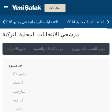
موش
انتخابات
نيفشهير
نيغدا
الانتخابات المحلية 2014
الانتخابات البرلمانية في يوليو 2015
أوردو
مرشحي الانتخابات المحلية التركية
عثمانية
ريزا
حزب الشعب الجمهوري
حزب العدالة والتنمية
جميع الأحزاب
صقاريا
صامسون
19 مايس
ألتشام
أسارجيك
أتا كوم
أيفاجيك