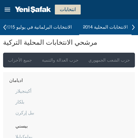
انتخابات
الانتخابات المحلية 2014
الانتخابات البرلمانية في يوليو 2015
إسطنبول
مرشحي الانتخابات المحلية التركية
أنقرة
إزمير
حزب الشعب الجمهوري
حزب العدالة والتنمية
جميع الأحزاب
أضنة
أديامان
أكينجيلار
بلكار
بيل إركرن
بيسني
بولوكيايلا