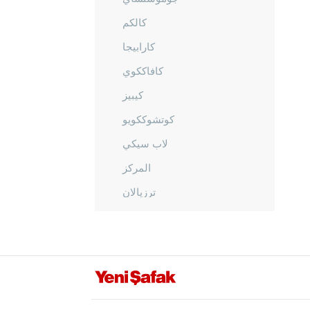
كالكم
كارابيجا
كافاككوي
كيبيز
كوتشوككويو
لاب سيكي
المركز
ترزيالان
أوموربي
ينيجيه
شانكيري
جوروم