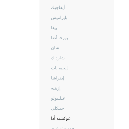
أيفاجيك
بايراميش
بيغا
بوزجا أضا
شان
شارداك
إيجيه بات
إيفراشا
إزينيه
غيليبولو
جييكلي
غوكشيه أدا
جوموشتشاي