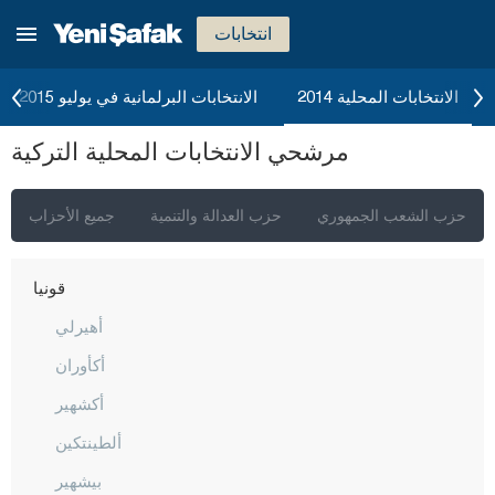
كاستاموني
انتخابات
قيصري
كلّس
الانتخابات المحلية 2014
الانتخابات البرلمانية في يوليو 2015
كيركالي
مرشحي الانتخابات المحلية التركية
قرقلر ايلي
قرشهير
حزب الشعب الجمهوري
حزب العدالة والتنمية
جميع الأحزاب
قوجه ايلي
قونيا
أهيرلي
أكأوران
أكشهير
ألطينتكين
بيشهير