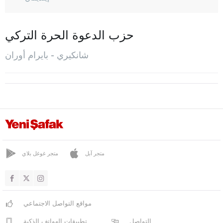
إيلغاز
كيزيل إيرماك
حزب الدعوة الحرة التركي
كورغون
شانكيري - بايرام أوران
كورشونلو
المركز
أورطا
شعبان أوزو
صاتشاك
يابراكلي
متجر آبل
متجر غوغل بلاي
يايلاكنت
جوروم
مواقع التواصل الاجتماعي
دينيزلي
التواصل
تطبيقات الهواتف الذكية