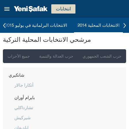
بيلاجيك
انتخابات
بينغول
بيتليس
الانتخابات المحلية 2014
الانتخابات البرلمانية في يوليو 2015
بولو
مرشحي الانتخابات المحلية التركية
بوردور
بورصا
حزب الشعب الجمهوري
حزب العدالة والتنمية
جميع الأحزاب
جناق قلعة
شانكيري
أتكارا جالار
بايرام أوران
تشارداكلي
شيركيش
إيلديفان