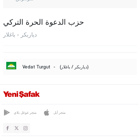
ديجليه
إيغيل
حزب الدعوة الحرة التركي
إيرغاني
دياربكر - باغلار
هاني
هازرو
كايا بينار
(دياربكر / باغلار)
-
Vedat Turgut
كوجا كوي
كولب
ليجيه
سيلفان
متجر آبل
متجر غوغل بلاي
سور
يني شهير