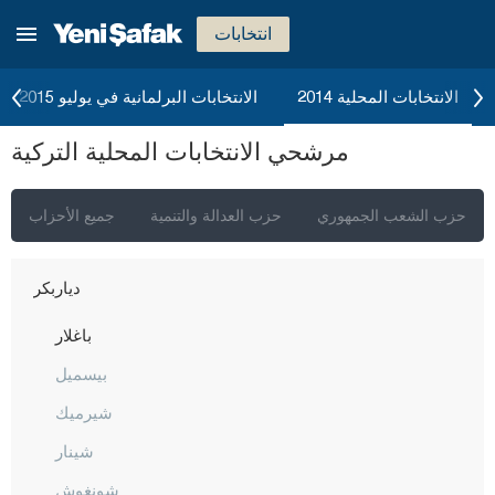
بولو
انتخابات
بوردور
بورصا
الانتخابات المحلية 2014
الانتخابات البرلمانية في يوليو 2015
جناق قلعة
مرشحي الانتخابات المحلية التركية
شانكيري
جوروم
حزب الشعب الجمهوري
حزب العدالة والتنمية
جميع الأحزاب
دينيزلي
دياربكر
باغلار
بيسميل
شيرميك
شينار
شونغوش