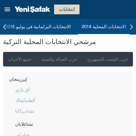
شانكيري
انتخابات
جوروم
دينيزلي
الانتخابات المحلية 2014
الانتخابات البرلمانية في يوليو 2015
دياربكر
مرشحي الانتخابات المحلية التركية
دوزجا
أدرنة
حزب الشعب الجمهوري
حزب العدالة والتنمية
جميع الأحزاب
إلازغ
إيرزينجان
أق يازي
ألطنباشاك
تشاديركايا
تشاغلايان
شايرلي