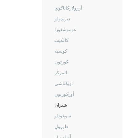
أرزولاركاباكوي
ديريدولو
غوموشغوزا
كالكيت
كوسيه
كورتون
المركز
اوبكتاشي
أوزكورتون
شيران
سوغوتلو
طورول
أونلوبينار