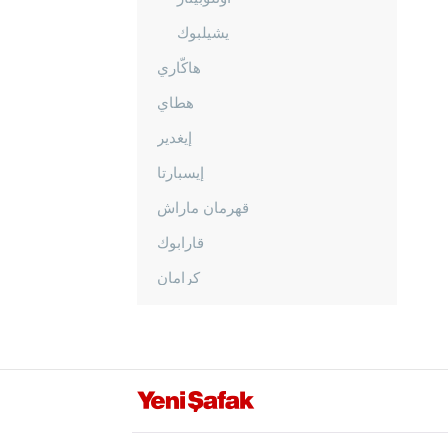
يشيلبوك
هاكّاري
هطاي
إيغدير
إيسبارتا
قهرمان ماراش
قارابوك
كرامان
كارس
كاستاموني
قيصري
كلّس