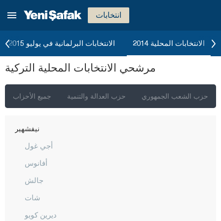
كوتاهيا
انتخابات
مالاطيا
مانيسا
الانتخابات المحلية 2014
الانتخابات البرلمانية في يوليو 2015
ماردين
مرشحي الانتخابات المحلية التركية
مرسين
موغلا
حزب الشعب الجمهوري
حزب العدالة والتنمية
جميع الأحزاب
موش
نيفشهير
أجي غول
أفانوس
جالش
شات
ديرين كويو