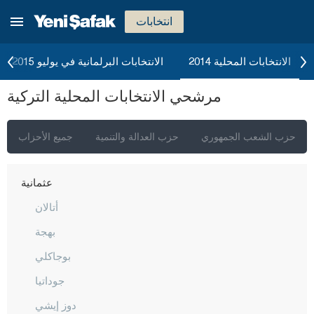
ماردين
انتخابات
مرسين
موغلا
الانتخابات المحلية 2014
الانتخابات البرلمانية في يوليو 2015
موش
مرشحي الانتخابات المحلية التركية
نيفشهير
نيغدا
حزب الشعب الجمهوري
حزب العدالة والتنمية
جميع الأحزاب
أوردو
عثمانية
أتالان
بهجة
بوجاكلي
جوداتيا
دوز إيشي