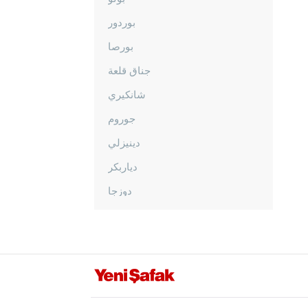
بوردور
بورصا
جناق قلعة
شانكيري
جوروم
دينيزلي
دياربكر
دوزجا
أدرنة
إلازغ
إيرزينجان
أرضروم