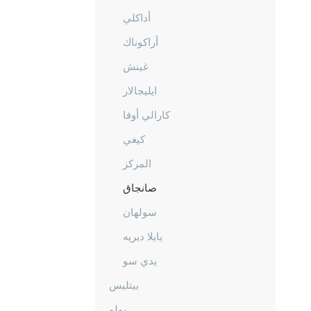
أداكلي
أراكوناك
غينش
ايليجالار
كارالي أوفا
كيغي
المركز
صانجاق
سولهان
يايلا ديريه
يدي سو
بيتليس
بولو