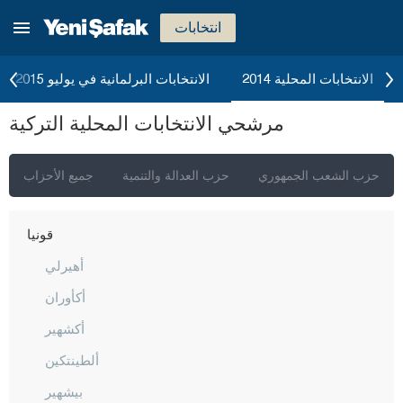
كاستاموني
انتخابات
قيصري
كلّس
الانتخابات المحلية 2014
الانتخابات البرلمانية في يوليو 2015
كيركالي
مرشحي الانتخابات المحلية التركية
قرقلر ايلي
قرشهير
حزب الشعب الجمهوري
حزب العدالة والتنمية
جميع الأحزاب
قوجه ايلي
قونيا
أهيرلي
أكأوران
أكشهير
ألطينتكين
بيشهير