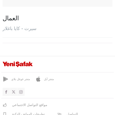
كايا باغلار
كورت أولان
العمال
المركز
سيرت - كايا باغلار
بيرفاري
شيرفان
تيلّو
أويس القرني
سينوب
شرناق
متجر آبل
متجر غوغل بلاي
سيفاس
تكيرداغ
مواقع التواصل الاجتماعي
توكات
التواصل
تطبيقات الهواتف الذكية