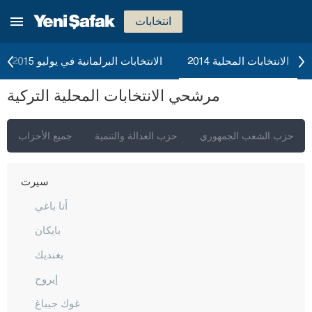
نيغدا
انتخابات
أوردو
عثمانية
الانتخابات المحلية 2014
الانتخابات البرلمانية في يوليو 2015
ريزا
مرشحي الانتخابات المحلية التركية
صقاريا
صامسون
حزب الشعب الجمهوري
حزب العدالة والتنمية
جميع الأحزاب
شانلي أورفا
سيرت
أتا باغي
بايكان
بغنديك
إيروح
غوك جيباغ