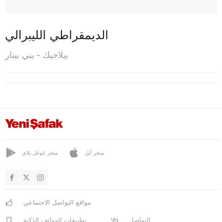
المركز
أوسمان إيلي
الديمقراطي الليبرالي
بازار ياري
بيلاجيك - يني بينار
سوغوت
وزيرهان
يني بينار
بينغول
بيتليس
بولو
متجر آبل
متجر غوغل بلاي
بوردور
بورصا
مواقع التواصل الاجتماعي
جناق قلعة
التواصل
تطبيقات الهواتف الذكية