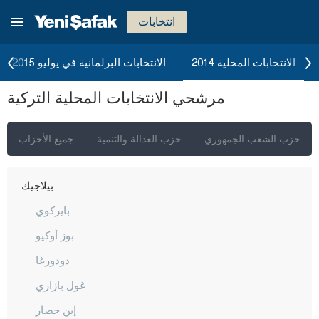
أرداهان
انتخابات
أرتفين
أيدن
الانتخابات المحلية 2014
الانتخابات البرلمانية في يوليو 2015
بالق أسير
مرشحي الانتخابات المحلية التركية
بارتين
باتمان
حزب الشعب الجمهوري
حزب العدالة والتنمية
جميع الأحزاب
بايبورت
بيلاجيك
بايركوي
بوز أوكيو
دودورغا
غول بازاري
إين حصار