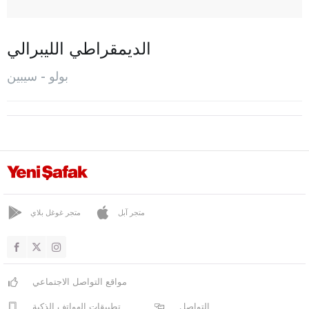
قبرصجي
مينغين
الديمقراطي الليبرالي
المركز
بولو - سيبين
مودوردن
سيبين
تاشكستي
ينيشاغ
بوردور
بورصا
متجر آبل
متجر غوغل بلاي
جناق قلعة
شانكيري
مواقع التواصل الاجتماعي
جوروم
التواصل
تطبيقات الهواتف الذكية