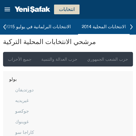
بالق أسير
انتخابات
بارتين
باتمان
الانتخابات المحلية 2014
الانتخابات البرلمانية في يوليو 2015
بايبورت
مرشحي الانتخابات المحلية التركية
بيلاجيك
بينغول
حزب الشعب الجمهوري
حزب العدالة والتنمية
جميع الأحزاب
بيتليس
بولو
دورتديفان
غيريديه
جوكصو
غوينوك
كاراجا سو