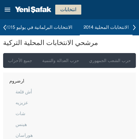
جوروم
انتخابات
دينيزلي
دياربكر
الانتخابات المحلية 2014
الانتخابات البرلمانية في يوليو 2015
دوزجا
مرشحي الانتخابات المحلية التركية
أدرنة
إلازغ
حزب الشعب الجمهوري
حزب العدالة والتنمية
جميع الأحزاب
إيرزينجان
أرضروم
أش قلعة
عزيزيه
شات
هينس
هوراسان