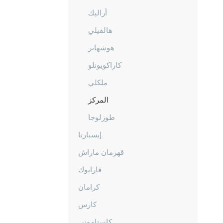
أراليك
هالفيلي
هوشهابر
كاراكويونلو
ملكلي
المركز
طوزلوجا
إيسبارتا
قهرمان ماراش
قارابوك
كرامان
كارس
كاستاموني