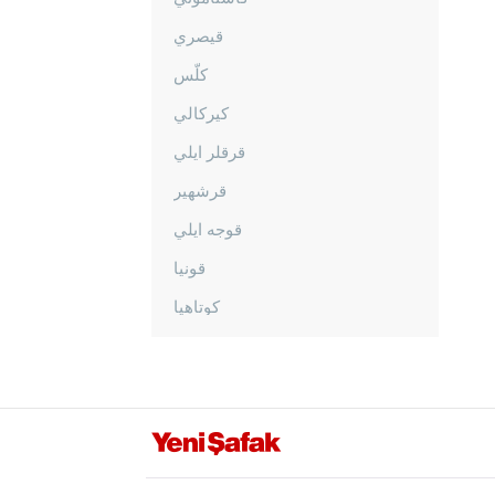
قيصري
كلّس
كيركالي
قرقلر ايلي
قرشهير
قوجه ايلي
قونيا
كوتاهيا
مالاطيا
مانيسا
ماردين
مرسين