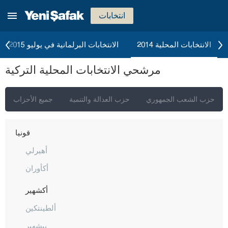
كاستاموني
انتخابات
قيصري
كلّس
الانتخابات المحلية 2014
الانتخابات البرلمانية في يوليو 2015
كيركالي
مرشحي الانتخابات المحلية التركية
قرقلر ايلي
قرشهير
حزب الشعب الجمهوري
حزب العدالة والتنمية
جميع الأحزاب
قوجه ايلي
قونيا
أهيرلي
أكأوران
أكشهير
ألطينتكين
بيشهير