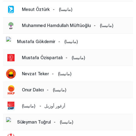
مرسين
(مانيسا)
-
Mesut Öztürk
موغلا
(مانيسا)
-
Muhammed Hamdullah Müftüoğlu
موش
نيفشهير
(مانيسا)
-
Mustafa Gökdemir
نيغدا
(مانيسا)
-
Mustafa Özispartalı
أوردو
عثمانية
(مانيسا)
-
Nevzat Teker
ريزا
(مانيسا)
-
Onur Dalıcı
صقاريا
صامسون
أزغور أوزيل
-
(مانيسا)
شانلي أورفا
(مانيسا)
-
Süleyman Tuğrul
سيرت