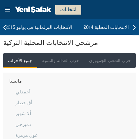
كيركالي
انتخابات
قرقلر ايلي
قرشهير
الانتخابات المحلية 2014
الانتخابات البرلمانية في يوليو 2015
قوجه ايلي
مرشحي الانتخابات المحلية التركية
قونيا
كوتاهيا
حزب الشعب الجمهوري
حزب العدالة والتنمية
جميع الأحزاب
مالاطيا
مانيسا
أحمدلي
أق حصار
ألا شهير
دميرجي
غول مرمرة