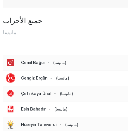
غورديس
كيريك أغاج
جميع الأحزاب
كوبري باشي
مانيسا
كولا
صالحلي
ساريغول
(مانيسا)
-
Cemil Bağcı
ساروهانلي
(مانيسا)
-
Cengiz Ergün
شيهزاديلار
سيليدني
(مانيسا)
-
Çetinkaya Ünal
صوما
طورغوتلو
(مانيسا)
-
Esin Bahadır
يونس إيمريه
(مانيسا)
-
Hüseyin Tanrıverdi
ماردين