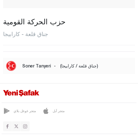
شارداك
إيجيه بات
حزب الحركة القومية
إيفراشا
جناق قلعة - كارابيجا
إزينيه
غيليبولو
جييكلي
(جناق قلعة / كارابيجا)
-
Soner Tanyeri
غوكشيه أدا
جوموشتشاي
كالكم
كارابيجا
متجر آبل
متجر غوغل بلاي
كافاككوي
كيبيز