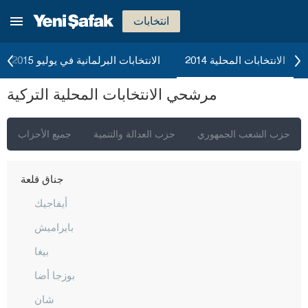
بايبورت
انتخابات
بيلاجيك
بينغول
الانتخابات المحلية 2014
الانتخابات البرلمانية في يوليو 2015
بيتليس
مرشحي الانتخابات المحلية التركية
بولو
بوردور
حزب الشعب الجمهوري
حزب العدالة والتنمية
جميع الأحزاب
بورصا
جناق قلعة
أيفاجيك
بايراميش
بيغا
بوزجا أضا
شان