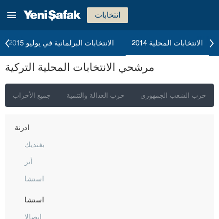
بورصا
انتخابات
جناق قلعة
شانكيري
الانتخابات المحلية 2014
الانتخابات البرلمانية في يوليو 2015
جوروم
مرشحي الانتخابات المحلية التركية
دينيزلي
دياربكر
حزب الشعب الجمهوري
حزب العدالة والتنمية
جميع الأحزاب
دوزجا
أدرنة
بغنديك
أنز
استشا
استشا
إبصالا