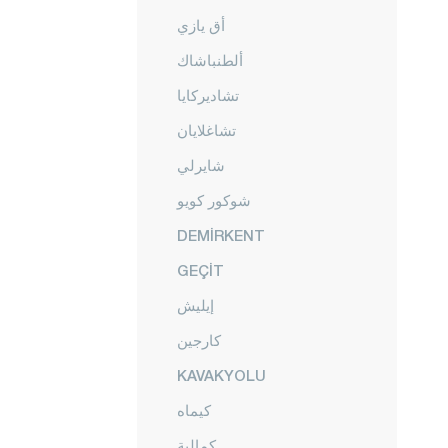
أق يازي
ألطنباشاك
تشاديركايا
تشاغلايان
شايرلي
شوكور كويو
DEMİRKENT
GEÇİT
إيليش
كارجين
KAVAKYOLU
كيماه
كمالية