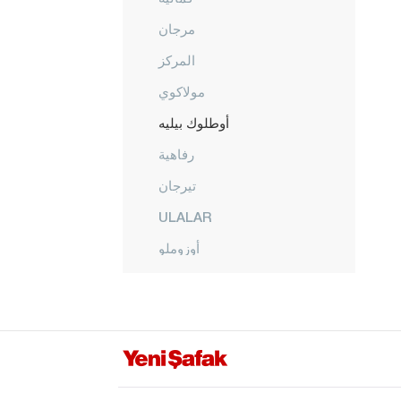
مرجان
المركز
مولاكوي
أوطلوك بيليه
رفاهية
تيرجان
ULALAR
أوزوملو
YALNIZBAĞ
YAYLABAŞI
YOĞURTLU
أرضروم