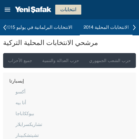
إيسكي شهير
انتخابات
غازي عنتاب
غيراسون
الانتخابات المحلية 2014
الانتخابات البرلمانية في يوليو 2015
كوموش خانة
مرشحي الانتخابات المحلية التركية
هاكّاري
هطاي
حزب الشعب الجمهوري
حزب العدالة والتنمية
جميع الأحزاب
إيغدير
إيسبارتا
أكسو
أتا بيه
بيوككاباجا
تشاريكسرايلار
تشيتشكبينار