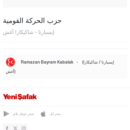
إغيردير
غيلين دوست
حزب الحركة القومية
غونان
إيسبارتا - شاكيكارا أغش
غونيكنت
هويوكلو
كيشي بورلو
(إيسبارتا / شاكيكارا
-
Ramazan Bayram Kabalak
كولينونو
أغش)
المركز
صاري ادريس
شاكيكارا أغش
صافكوي
متجر آبل
متجر غوغل بلاي
سنير