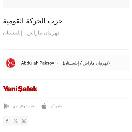
إيلبيستان
غوسون
حزب الحركة القومية
نورحق
قهرمان ماراش - إيلبيستان
أون إيكي شباط
بازارجيك
تورك أوغلو
(قهرمان ماراش / إيلبيستان)
-
Abdullah Paksoy
قارابوك
كرامان
كارس
كاستاموني
متجر آبل
متجر غوغل بلاي
قيصري
كلّس