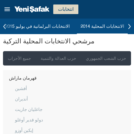
غازي عنتاب
انتخابات
غيراسون
كوموش خانة
الانتخابات المحلية 2014
الانتخابات البرلمانية في يوليو 2015
هاكّاري
مرشحي الانتخابات المحلية التركية
هطاي
إيغدير
حزب الشعب الجمهوري
حزب العدالة والتنمية
جميع الأحزاب
إيسبارتا
قهرمان ماراش
أفشين
أنديران
جاغليان جاريت
دولو قدير أوغلو
إيكين أوزو