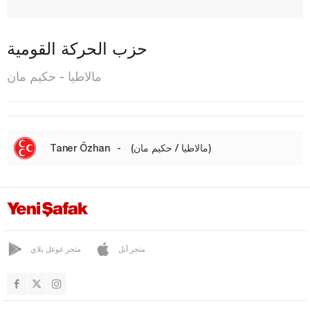
دوغان شهير
دوغان يول
حزب الحركة القومية
حكيم مان
مالاطيا - حكيم مان
كاليه
كورولوجاك
بوتورغيه
(مالاطيا / حكيم مان)
-
Taner Özhan
يازيهان
يشيليورت
مانيسا
ماردين
متجر آبل
متجر غوغل بلاي
مرسين
موغلا