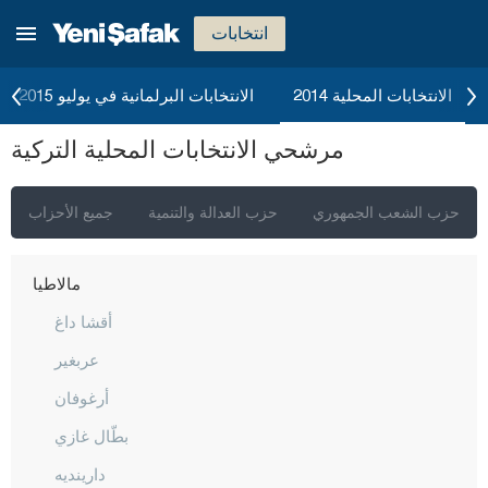
كلّس
انتخابات
كيركالي
قرقلر ايلي
الانتخابات المحلية 2014
الانتخابات البرلمانية في يوليو 2015
قرشهير
مرشحي الانتخابات المحلية التركية
قوجه ايلي
قونيا
حزب الشعب الجمهوري
حزب العدالة والتنمية
جميع الأحزاب
كوتاهيا
مالاطيا
أقشا داغ
عربغير
أرغوفان
بطّال غازي
دارينديه