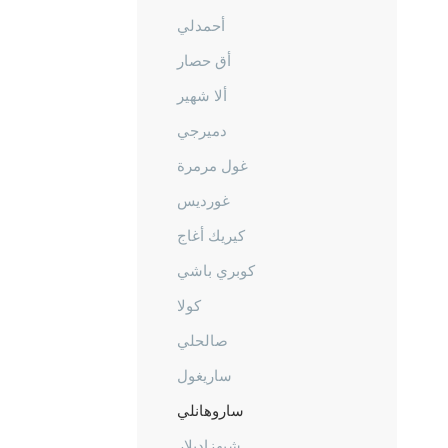
أحمدلي
أق حصار
ألا شهير
دميرجي
غول مرمرة
غورديس
كيريك أغاج
كوبري باشي
كولا
صالحلي
ساريغول
ساروهانلي
شيهزاديلار