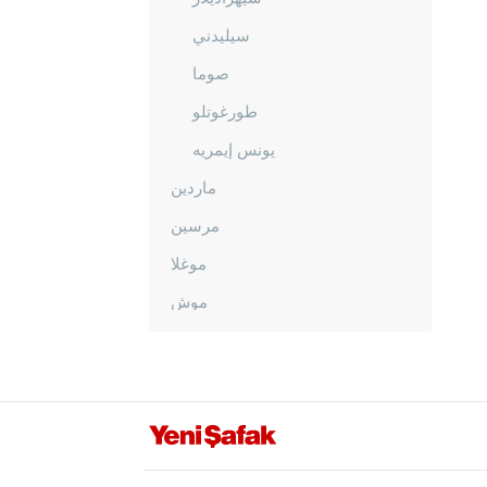
سيليدني
صوما
طورغوتلو
يونس إيمريه
ماردين
مرسين
موغلا
موش
نيفشهير
نيغدا
أوردو
عثمانية