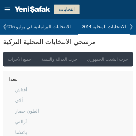
مالاطيا
انتخابات
مانيسا
ماردين
الانتخابات المحلية 2014
الانتخابات البرلمانية في يوليو 2015
مرسين
مرشحي الانتخابات المحلية التركية
موغلا
موش
حزب الشعب الجمهوري
حزب العدالة والتنمية
جميع الأحزاب
نيفشهير
نيغدا
أقتاش
ألاي
ألطون حصار
أزالتي
باغلاما