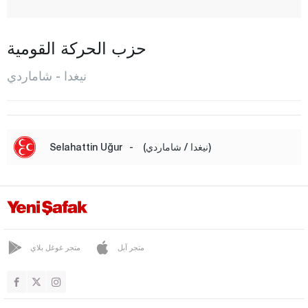
باهشالي
بور
حزب الحركة القومية
بوز كوي
نيغدا - شاماردي
شاماردي
شيفتليك
شوكور كويو
(نيغدا / شاماردي)
-
Selahattin Uğur
دير مانلي
ديوارلي
دوندارلي
اديكلي
متجر آبل
متجر غوغل بلاي
غوموش لار
حاج عبد الله