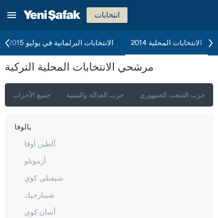
سيفاس
انتخابات
تكيرداغ
توكات
الانتخابات المحلية 2014
الانتخابات البرلمانية في يوليو 2015
طرابزون
مرشحي الانتخابات المحلية التركية
طونجالي
أوشاك
حزب الشعب الجمهوري
حزب العدالة والتنمية
جميع الأحزاب
فان
يالوفا
ألطين أوفا
أرموتلو
شيفتلي كوي
شينارجيك
أسان كوي