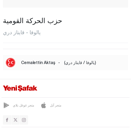
قاضيكوي
قايتاز دري
حزب الحركة القومية
قورو
يالوفا - قايتاز دري
المركز
صوباشي
طاش كوبرو
(يالوفا / قايتاز دري)
-
Cemalettin Aktaş
تافشانلي
تيرمال
تشويقيه
يوزغات
متجر آبل
متجر غوغل بلاي
زونغولداك