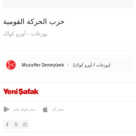
بلاكشاهان
بوغاز أليان
حزب الحركة القومية
شاندير
يوزغات - أوزو كواك
شايرألان
شيكيريك
جيدملي
(يوزغات / أوزو كواك)
-
Muzaffer Demiryürek
دادا فاكيلي
دوغا كينت
آيمير
جول شهري
متجر آبل
متجر غوغل بلاي
هالي كوي
قاضي شهري
كرا يعقوب