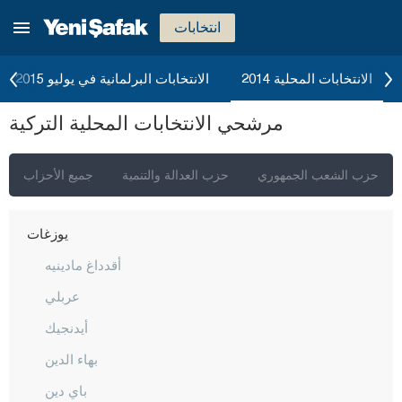
تكيرداغ
انتخابات
توكات
طرابزون
الانتخابات المحلية 2014
الانتخابات البرلمانية في يوليو 2015
طونجالي
مرشحي الانتخابات المحلية التركية
أوشاك
فان
حزب الشعب الجمهوري
حزب العدالة والتنمية
جميع الأحزاب
يالوفا
يوزغات
أقدداغ مادينيه
عربلي
أيدنجيك
بهاء الدين
باي دين