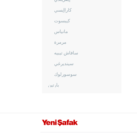
كاراإيسي
كيبسوت
مانياس
مرمرة
سافاش تيبيه
سينديرغي
سوسورلوك
بارتين
باتمان
بايبورت
بيلاجيك
بينغول