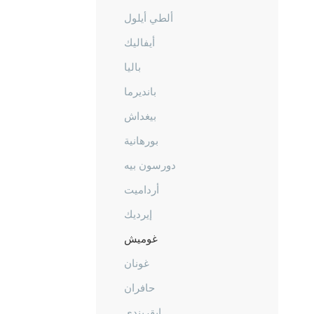
ألطي أيلول
أيفاليك
باليا
بانديرما
بيغداش
بورهانية
دورسون بيه
أرداميت
إيرديك
غوميش
غونان
حافران
إيقريندي