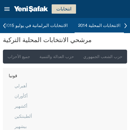
كاستاموني
انتخابات
قيصري
كلّس
الانتخابات المحلية 2014
الانتخابات البرلمانية في يوليو 2015
كيركالي
مرشحي الانتخابات المحلية التركية
قرقلر ايلي
قرشهير
حزب الشعب الجمهوري
حزب العدالة والتنمية
جميع الأحزاب
قوجه ايلي
قونيا
أهيرلي
أكأوران
أكشهير
ألطينتكين
بيشهير